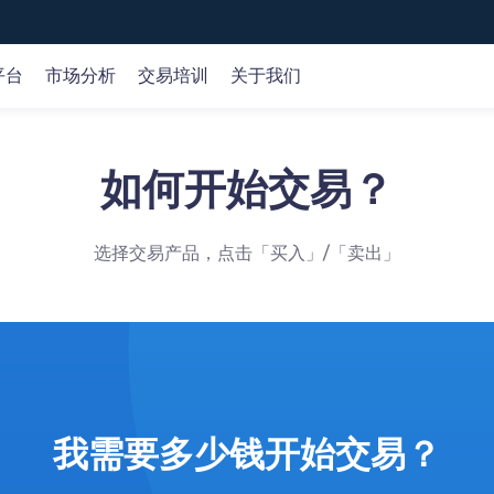
平台
市场分析
交易培训
关于我们
如何开始交易？
全球市场
市场分析
在线课程
公司
外汇
交易策略
基础知识
关于我们
id、Web和MT5交易平台。
专
平
概览 >
商品
交易机会
交易术语
客户资金保护
选择交易产品，点击「买入」/「卖出」
指数
产品研究
认识产品
牌照监管
股票
财经日历
认识交易
选择我们
加密货币
市场分析
技术分析
歌商店
网页端交易
我需要多少钱开始交易？