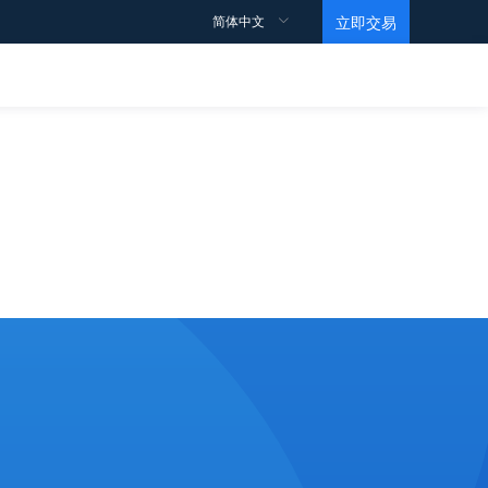
简体中文
立即交易
交易规则
支持
观点
教育视频
合约细则
如何开户？
点差
如何交易？
如何获利？
数据
马丁视频
交易账户
常见问题
情绪指数
基础
条款和条件
ECN帐户
投行订单
Level 1
高杠杆账户
黄金ETF持仓报告
Level 2
伊斯兰账户
EIA原油报告