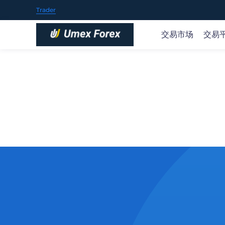
Trader
交易市场
交易
交易全球市场
随时随地开启交易
市场新闻和研究
教育概况
关于UMEX FOREX
提供70+种交易产品，包括35+外汇货币对、黄金、石
我们的产品支持多种下载和使用方式，包括iOS、Andro
随时了解实时的市场观点及机会，可操作的交易理念和
UMEX FOREX 在交易过程的每个阶段为您提供帮助。
我们是值得信赖的在线交易提供商，通过我们创新性的
油、股票、指数、主流的加密货币等等。
业策略参考。
台和应用程序，您可以交易全球金融市场。
概览 >
开户
开户
或
或
尝试免费模拟账户
尝试免费模拟账户
苹果商店
谷