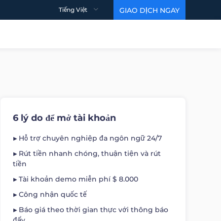
Tiếng Việt
GIAO DỊCH NGAY
THÔNG SỐ KỸ THUẬT GIAO DỊCH
HỖ TRỢ
Thông tin chi tiết
Video giáo dục
Chi tiết Hợp đồng
Cách mở tài khoản？
Chênh lệch
Cách bắt đầu giao dịch？
Cách kiếm lợi nhuận？
DỮ LIỆU
MARTIN VIDEO
6 lý do để mở tài khoản
TÀI KHOẢN GIAO DỊCH
Câu hỏi thường gặp
Chỉ số tâm lý
Khối xây dựng cơ bản
Hỗ trợ chuyên nghiệp đa ngôn ngữ 24/7
Điều khoản & Điều kiện
Tài khoản ECN
Lệnh Ngân hàng Đầu tư
Mức 1
Tài khoản đòn bẩy cao
Rút tiền nhanh chóng, thuận tiện và rút
Quỹ ETF vàng
Mức 2
tiền
Tài khoản Hồi giáo
Dầu thô từ EIA
Tài khoản demo miễn phí $ 8.000
Công nhận quốc tế
Báo giá theo thời gian thực với thông báo
đẩy