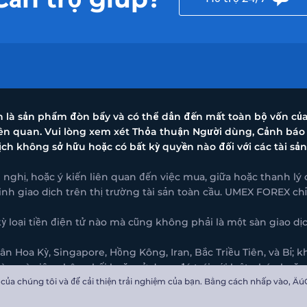
nh là sản phẩm đòn bẩy và có thể dẫn đến mất toàn bộ vốn củ
liên quan. Vui lòng xem xét Thỏa thuận Người dùng, Cảnh báo
ịch không sở hữu hoặc có bất kỳ quyền nào đối với các tài sản
ghị, hoặc ý kiến liên quan đến việc mua, giữa hoặc thanh lý 
inh giao dịch trên thị trường tài sản toàn cầu. UMEX FOREX c
oại tiền điện tử nào mà cũng không phải là một sàn giao dịch
 Hoa Kỳ, Singapore, Hồng Kông, Iran, Bắc Triều Tiên, và Bỉ;
nào mà việc phân phối hoặc sử dụng đó trái với luật pháp hoặc
ủa chúng tôi và để cải thiện trải nghiệm của bạn. Bằng cách nhấp vào‚ ÄúG
ỉ: Tầng 3 tòa nhà Ellen Skelton 3076 Sir Francis Drake Highwa