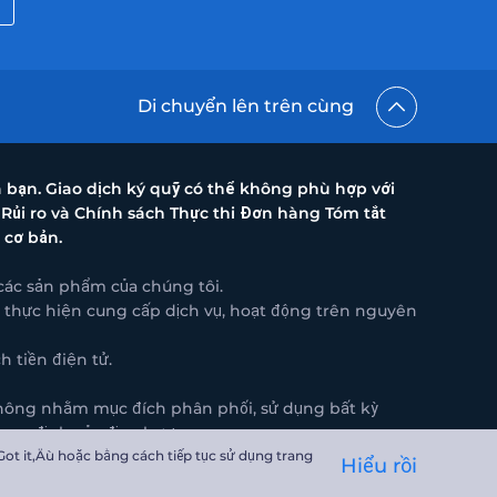
Di chuyển lên trên cùng
a bạn. Giao dịch ký quỹ có thể không phù hợp với
 Rủi ro và Chính sách Thực thi Đơn hàng Tóm tắt
 cơ bản.
các sản phẩm của chúng tôi.
hỉ thực hiện cung cấp dịch vụ, hoạt động trên nguyên
 tiền điện tử.
 không nhằm mục đích phân phối, sử dụng bất kỳ
 quy định của địa phương.
ot it‚Äù hoặc bằng cách tiếp tục sử dụng trang
y Road Town, Tortola British Virgin Islands VG1110.
Hiểu rồi