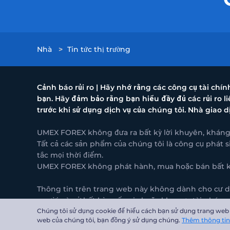
Nhà
>
Tin tức thị trường
Cảnh báo rủi ro | Hãy nhớ rằng các công cụ tài chí
bạn. Hãy đảm bảo rằng bạn hiểu đầy đủ các rủi ro 
trước khi sử dụng dịch vụ của chúng tôi. Nhà giao d
UMEX FOREX không đưa ra bất kỳ lời khuyên, kháng n
Tất cả các sản phẩm của chúng tôi là công cụ phát s
tắc mọi thời điểm.
UMEX FOREX không phát hành, mua hoặc bán bất kỳ l
Thông tin trên trang web này không dành cho cư dân
người nào ở bất kỳ quốc gia hoặc khu vực tài phán 
Chúng tôi sử dụng cookie để hiểu cách bạn sử dụng trang web c
UMEX FOREX được đăng ký tại quần đảo Cayman, địa ch
web của chúng tôi, bạn đồng ý sử dụng chúng.
Thêm thông tin